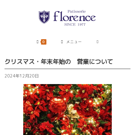
コ
ン
テ
ン
ツ
へ
0
メニュー
ス
キ
クリスマス・年末年始の 営業について
ッ
プ
2024年12月20日