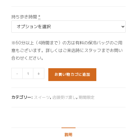
持ち歩き時間
*
※60分以上（4時間まで）の方は有料の保冷バッグのご用
意もございます。詳しくはご来店時にスタッフまでお問い
合わせください。
コ
-
+
お買い物カゴに追加
ー
ヒ
ー
カテゴリー:
スイーツ
,
店頭受け渡し
,
期間限定
ゼ
リ
ー
(季
節
説明