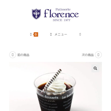
コ
ン
テ
ン
ツ
へ
0
メニュー
ス
キ
ッ
前の商品
次の商品
プ