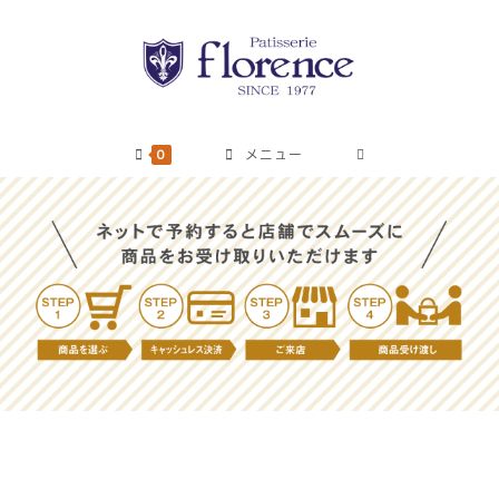
コ
ン
テ
ン
ツ
へ
0
メニュー
ス
キ
ッ
プ