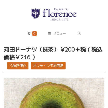
コ
ン
テ
ン
ツ
へ
0
メニュー
ス
キ
苅田ドーナツ（抹茶）
¥200＋税 ( 税込
ッ
価格￥216 ）
プ
冷暗所保存
オンライン予約商品