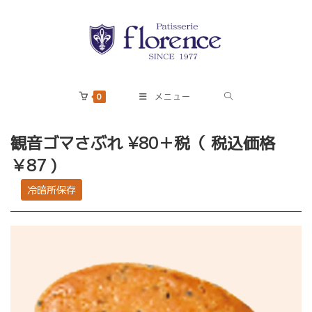
コ
ン
テ
ン
ツ
へ
0
メニュー
ス
キ
観音ゴマさぶれ
¥80＋税（ 税込価格
ッ
￥87 )
プ
冷暗所保存