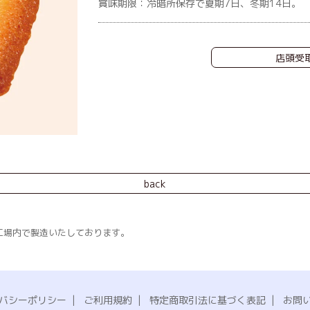
賞味期限：冷暗所保存で夏期7日、冬期14日。
店頭受
back
工場内で製造いたしております。
。
バシーポリシー
|
ご利用規約
|
特定商取引法に基づく表記
|
お問