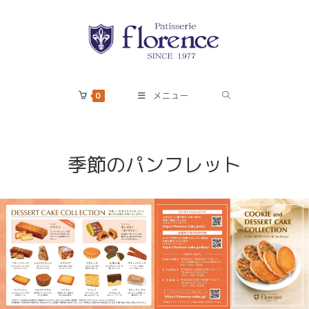
コ
ン
テ
ン
ツ
へ
0
メニュー
ス
キ
ッ
季節のパンフレット
プ