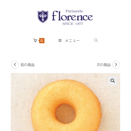
コ
ン
テ
ン
ツ
へ
0
メニュー
ス
キ
ッ
前の商品
次の商品
プ