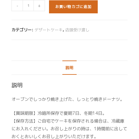
苅
-
+
お買い物カゴに追加
田
ド
ー
カテゴリー:
デザートケーキ
,
店頭受け渡し
ナ
ツ
（プ
レ
ー
説明
ン）
個
説明
オーブンでしっかり焼き上げた、しっとり焼きドーナツ。
【賞味期限】冷暗所保存で夏期7日、冬期14日。
【保存方法】ご自宅でケーキを保存される場合は、冷蔵庫
にお入れください。お召し上がりの時は、1時間前に出して
おくとおいしくお召し上がりいただけます。