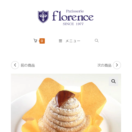
コ
ン
テ
ン
ツ
へ
0
メニュー
ス
キ
ッ
前の商品
次の商品
プ