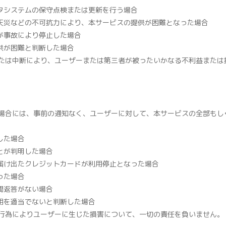
タシステムの保守点検または更新を行う場合
天災などの不可抗力により、本サービスの提供が困難となった場合
が事故により停止した場合
供が困難と判断した場合
たは中断により、ユーザーまたは第三者が被ったいかなる不利益または
場合には、事前の通知なく、ユーザーに対して、本サービスの全部もし
した場合
とが判明した場合
届け出たクレジットカードが利用停止となった場合
った場合
間返答がない場合
用を適当でないと判断した場合
行為によりユーザーに生じた損害について、一切の責任を負いません。