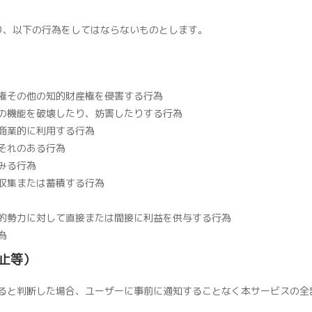
り、以下の行為をしてはならないものとします。
権その他の知的財産権を侵害する行為
の機能を破壊したり、妨害したりする行為
商業的に利用する行為
それのある行為
みる行為
収集または蓄積する行為
的勢力に対して直接または間接に利益を供与する行為
為
止等）
ると判断した場合、ユーザーに事前に通知することなく本サービスの全