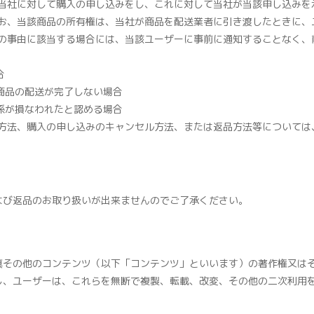
当社に対して購入の申し込みをし、これに対して当社が当該申し込みを
お、当該商品の所有権は、当社が商品を配送業者に引き渡したときに、
の事由に該当する場合には、当該ユーザーに事前に通知することなく、
合
商品の配送が完了しない場合
係が損なわれたと認める場合
方法、購入の申し込みのキャンセル方法、または返品方法等については
よび返品のお取り扱いが出来ませんのでご了承ください。
真その他のコンテンツ（以下「コンテンツ」といいます）の著作権又は
し、ユーザーは、これらを無断で複製、転載、改変、その他の二次利用