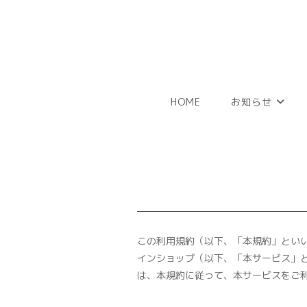
コ
ン
テ
ン
ツ
へ
HOME
お知らせ
ス
キ
ッ
プ
この利用規約（以下、「本規約」とい
インショップ（以下、「本サービス」
は、本規約に従って、本サービスをご