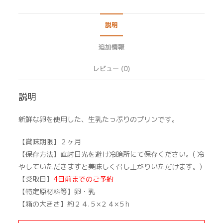
プ
リ
説明
ン
9
追加情報
個
レビュー (0)
入
個
説明
新鮮な卵を使用した、生乳たっぷりのプリンです。
【賞味期限】２ヶ月
【保存方法】直射日光を避け冷暗所にて保存ください。( 冷
やしていただきますと美味しく召し上がりいただけます。)
【受取日】
4日前までのご予約
【特定原材料等】卵・乳
【箱の大きさ】約２４.５×２４×５h