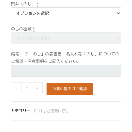
熨斗（のし）
*
のしの種類
*
備考 ※「のし」の表書き・名入れ等「のし」についての
ご希望・注意事項をご記入ください。
住
-
+
お買い物カゴに追加
吉
フ
レ
カテゴリー:
ギフト
,
店頭受け渡し
ッ
シ
ュ