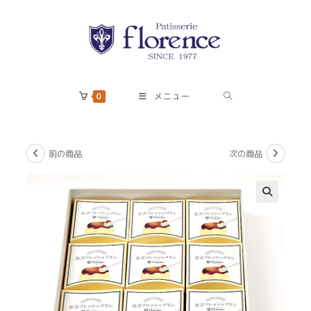
コ
ン
テ
ン
ツ
へ
0
メニュー
ス
キ
ッ
前の商品
次の商品
プ